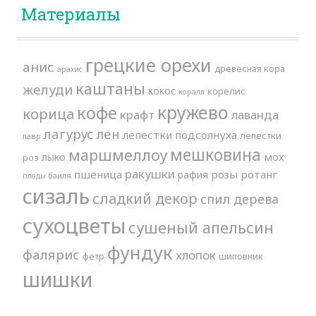
Материалы
грецкие орехи
анис
древесная кора
арахис
каштаны
желуди
кокос
корелис
коралл
кружево
кофе
корица
крафт
лаванда
лагурус
лен
лепестки подсолнуха
лепестки
лавр
мешковина
маршмеллоу
мох
лыко
роз
ракушки
пшеница
розы
ротанг
рафия
плоды баиля
сизаль
сладкий декор
спил дерева
сухоцветы
сушеный апельсин
фундук
фалярис
хлопок
фетр
шиповник
шишки