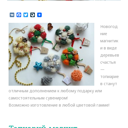
V
F
T
L
K
a
w
i
c
i
v
Новогод
e
t
e
b
t
J
ние
o
e
o
магнитик
o
r
u
k
r
и в виде
n
деревьев
a
l
счастья
—
топиарие
в станут
отличным дополнением к любому подарку или
самостоятельным сувениром!
Возможно изготовление в любой цветовой гамме!