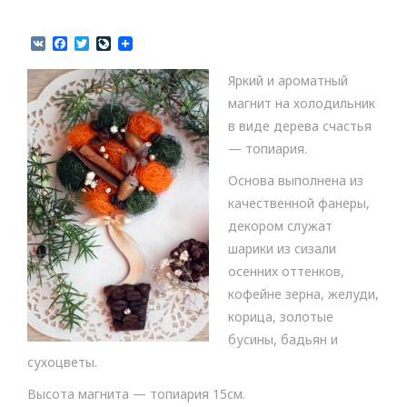
V
F
T
L
K
a
w
i
c
i
v
Яркий и ароматный
e
t
e
b
t
J
магнит на холодильник
o
e
o
в виде дерева счастья
o
r
u
k
r
— топиария.
n
a
Основа выполнена из
l
качественной фанеры,
декором служат
шарики из сизали
осенних оттенков,
кофейне зерна, желуди,
корица, золотые
бусины, бадьян и
сухоцветы.
Высота магнита — топиария 15см.