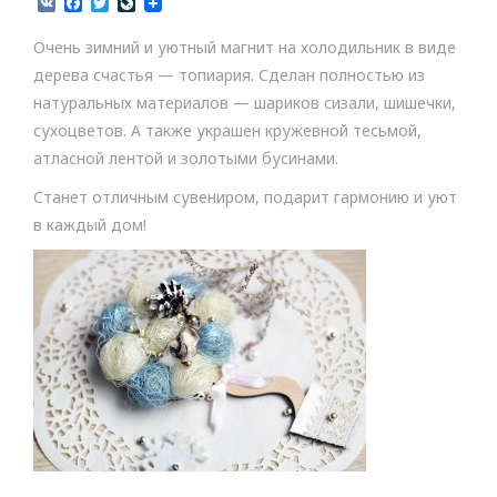
V
F
T
L
K
a
w
i
c
i
v
Очень зимний и уютный магнит на холодильник в виде
e
t
e
b
t
J
дерева счастья — топиария. Сделан полностью из
o
e
o
натуральных материалов — шариков сизали, шишечки,
o
r
u
k
r
сухоцветов. А также украшен кружевной тесьмой,
n
атласной лентой и золотыми бусинами.
a
l
Станет отличным сувениром, подарит гармонию и уют
в каждый дом!