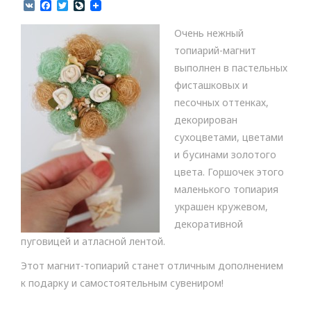
V
F
T
L
K
a
w
i
c
i
v
Очень нежный
e
t
e
b
t
J
топиарий-магнит
o
e
o
выполнен в пастельных
o
r
u
k
r
фисташковых и
n
песочных оттенках,
a
l
декорирован
сухоцветами, цветами
и бусинами золотого
цвета. Горшочек этого
маленького топиария
украшен кружевом,
декоративной
пуговицей и атласной лентой.
Этот магнит-топиарий станет отличным дополнением
к подарку и самостоятельным сувениром!