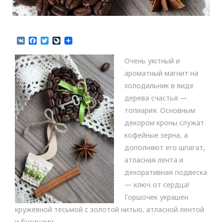
V
F
T
L
K
a
w
i
c
i
v
Очень уютный и
e
t
e
b
t
J
ароматный магнит на
o
e
o
холодильник в виде
o
r
u
k
r
дерева счастья —
n
топиария. Основным
a
l
декором кроны служат
кофейные зерна, а
дополняют его шпагат,
атласная лента и
декоративная подвеска
— ключ от сердца!
Горшочек украшен
кружевной тесьмой с золотой нитью, атласной лентой
и бусинами.