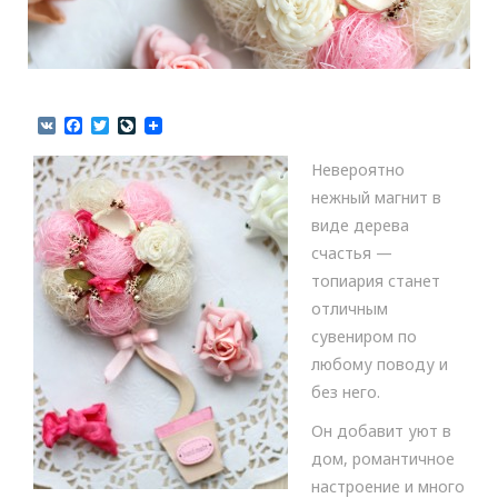
V
F
T
L
K
a
w
i
c
i
v
Невероятно
e
t
e
b
t
J
нежный магнит в
o
e
o
виде дерева
o
r
u
k
r
счастья —
n
топиария станет
a
l
отличным
сувениром по
любому поводу и
без него.
Он добавит уют в
дом, романтичное
настроение и много