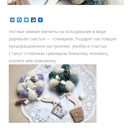
V
F
T
L
K
a
w
i
c
i
v
Уютные зимние магниты на холодильник в виде
e
t
e
b
t
J
деревьев счастья — топиариев. Подарят настоящее
o
e
o
предпраздничное настроение, улыбки и счастье.
o
r
u
k
r
Станут отличным сувениром близкому человеку,
n
коллеге или знакомому.
a
l