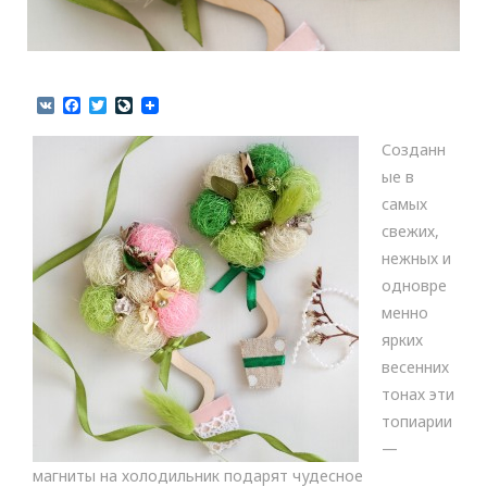
V
F
T
L
K
a
w
i
c
i
v
Созданн
e
t
e
b
t
J
ые в
o
e
o
самых
o
r
u
k
r
свежих,
n
нежных и
a
l
одновре
менно
ярких
весенних
тонах эти
топиарии
—
магниты на холодильник подарят чудесное