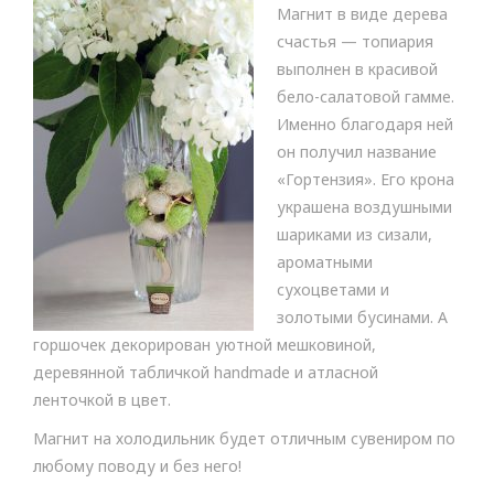
c
i
v
Магнит в виде дерева
e
t
e
b
t
J
счастья — топиария
o
e
o
выполнен в красивой
o
r
u
k
r
бело-салатовой гамме.
n
Именно благодаря ней
a
l
он получил название
«Гортензия». Его крона
украшена воздушными
шариками из сизали,
ароматными
сухоцветами и
золотыми бусинами. А
горшочек декорирован уютной мешковиной,
деревянной табличкой handmade и атласной
ленточкой в цвет.
Магнит на холодильник будет отличным сувениром по
любому поводу и без него!