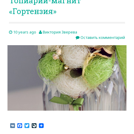
Топиарий-магнит
«Гортензия»
10 years ago
Виктория Зверева
Оставить комментарий
V
F
T
L
K
a
w
i