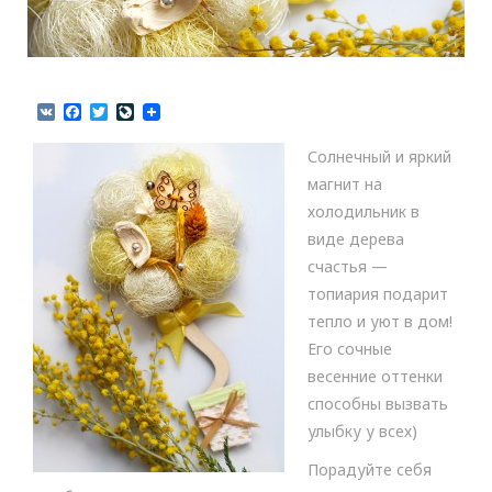
V
F
T
L
K
a
w
i
c
i
v
Солнечный и яркий
e
t
e
b
t
J
магнит на
o
e
o
холодильник в
o
r
u
k
r
виде дерева
n
счастья —
a
l
топиария подарит
тепло и уют в дом!
Его сочные
весенние оттенки
способны вызвать
улыбку у всех)
Порадуйте себя