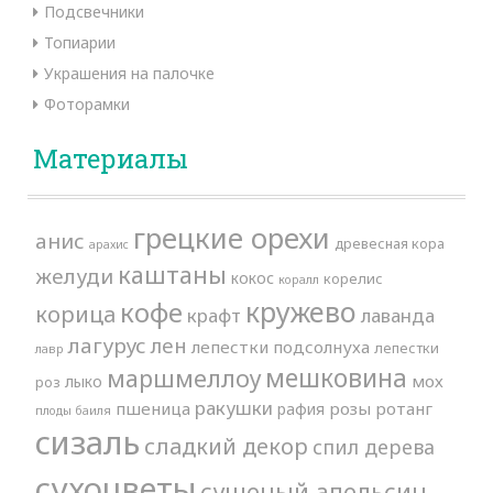
Подсвечники
Топиарии
Украшения на палочке
Фоторамки
Материалы
грецкие орехи
анис
древесная кора
арахис
каштаны
желуди
кокос
корелис
коралл
кружево
кофе
корица
крафт
лаванда
лагурус
лен
лепестки подсолнуха
лепестки
лавр
мешковина
маршмеллоу
мох
лыко
роз
ракушки
пшеница
розы
ротанг
рафия
плоды баиля
сизаль
сладкий декор
спил дерева
сухоцветы
сушеный апельсин