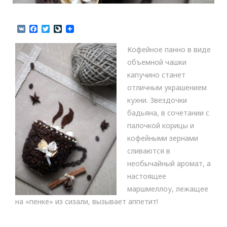
V
F
T
L
K
a
w
i
c
i
v
Кофейное панно в виде
e
t
e
b
t
J
объемной чашки
o
e
o
капучино станет
o
r
u
k
r
отличным украшением
n
кухни. Звездочки
a
l
бадьяна, в сочетании с
палочкой корицы и
кофейными зернами
сливаются в
необычайный аромат, а
настоящее
маршмеллоу, лежащее
на «пенке» из сизали, вызывает аппетит!