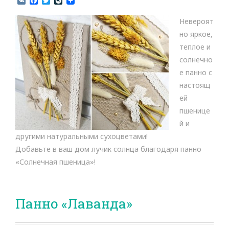
V
F
T
L
K
a
w
i
c
i
v
Невероят
e
t
e
b
t
J
но яркое,
o
e
o
теплое и
o
r
u
k
r
солнечно
n
е панно с
a
l
настоящ
ей
пшенице
й и
другими натуральными сухоцветами!
Добавьте в ваш дом лучик солнца благодаря панно
«Солнечная пшеница»!
Панно «Лаванда»