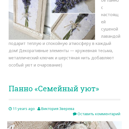
ое панно
n
с
a
l
настоящ
ей
сушеной
лавандой
подарит теплую и спокойную атмосферу в каждый
дом! Декоративные элементы — кружевная тесьма,
металлический ключик и шерстяная нить добавляют
особый уют и очарование)
Панно «Семейный уют»
11 years ago
Виктория Зверева
Оставить комментарий