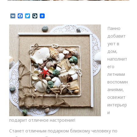
V
F
T
L
K
a
w
i
c
i
v
Панно
e
t
e
b
t
J
добавит
o
e
o
уют в
o
r
u
k
r
дом,
n
наполнит
a
l
его
летними
воспомин
аниями,
освежит
интерьер
и
подарит отличное настроение!
Станет отличным подарком близкому человеку по