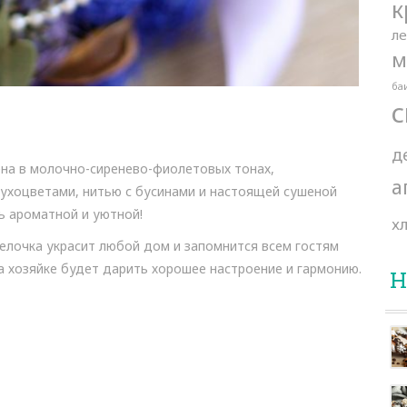
к
л
м
ба
с
д
на в молочно-сиренево-фиолетовых тонах,
а
ухоцветами, нитью с бусинами и настоящей сушеной
ь ароматной и уютной!
х
елочка украсит любой дом и запомнится всем гостям
а хозяйке будет дарить хорошее настроение и гармонию.
Н