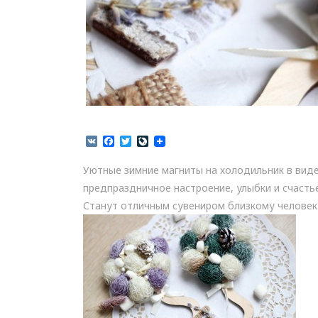
V
F
T
L
K
a
w
i
c
i
v
Уютные зимние магниты на холодильник в вид
e
t
e
b
t
J
предпраздничное настроение, улыбки и счастье
o
e
o
Станут отличным сувениром близкому человеку
o
r
u
k
r
n
a
l