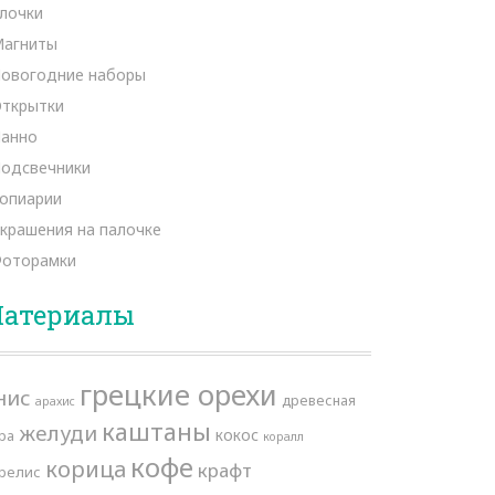
лочки
агниты
овогодние наборы
ткрытки
анно
одсвечники
опиарии
крашения на палочке
оторамки
атериалы
грецкие орехи
нис
древесная
арахис
каштаны
желуди
кокос
ра
коралл
кофе
корица
крафт
релис