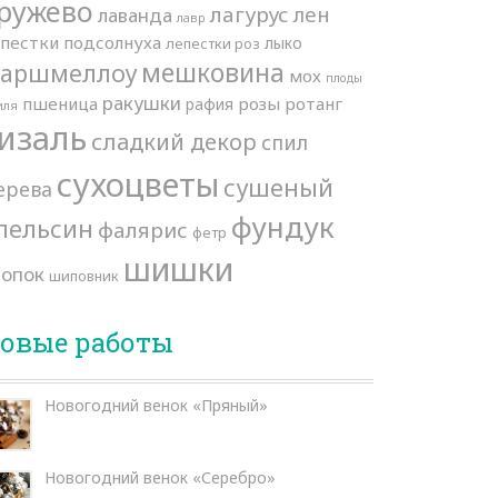
ружево
лагурус
лен
лаванда
лавр
епестки подсолнуха
лыко
лепестки роз
мешковина
аршмеллоу
мох
плоды
ракушки
пшеница
розы
ротанг
рафия
иля
изаль
сладкий декор
спил
сухоцветы
сушеный
ерева
фундук
пельсин
фалярис
фетр
шишки
лопок
шиповник
овые работы
Новогодний венок «Пряный»
Новогодний венок «Серебро»