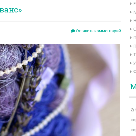
Е
ванс»
М
Н
О
Оставить комментарий
П
П
Т
У
Ф
М
а
ко
ко