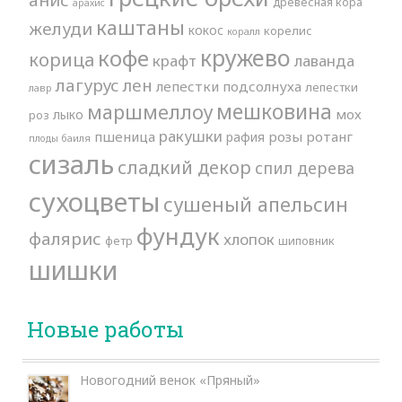
древесная кора
арахис
каштаны
желуди
кокос
корелис
коралл
кружево
кофе
корица
крафт
лаванда
лагурус
лен
лепестки подсолнуха
лепестки
лавр
мешковина
маршмеллоу
мох
лыко
роз
ракушки
пшеница
розы
ротанг
рафия
плоды баиля
сизаль
сладкий декор
спил дерева
сухоцветы
сушеный апельсин
фундук
фалярис
хлопок
фетр
шиповник
шишки
Новые работы
Новогодний венок «Пряный»