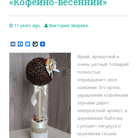
«Кофейно-весенний»
11 years ago
Виктория Зверева
V
F
T
L
K
a
w
i
c
i
v
Яркий, ароматный и
e
t
e
b
t
J
очень уютный топиарий
o
e
o
полностью
o
r
u
k
r
оправдывает свое
n
название. Его крона,
a
l
украшенная кофейными
зернами дарит
невероятный аромат, а
деревянные бабочки,
сухоцвет лагуруса и
кружевная тесьма