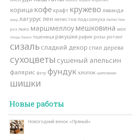
кружево
кофе
корица
крафт
лаванда
лагурус
лен
лепестки подсолнуха
лепестки
лавр
мешковина
маршмеллоу
мох
лыко
роз
ракушки
пшеница
розы
ротанг
рафия
плоды баиля
сизаль
сладкий декор
спил дерева
сухоцветы
сушеный апельсин
фундук
фалярис
хлопок
фетр
шиповник
шишки
Новые работы
Новогодний венок «Пряный»