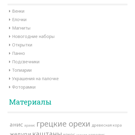
Венки
Елочки
Магниты
Новогодние наборы
Открытки
Панно
Подсвечники
Топиарии
Украшения на палочке
Фоторамки
Материалы
грецкие орехи
анис
древесная кора
арахис
каштаны
желуди
кокос
корелис
коралл