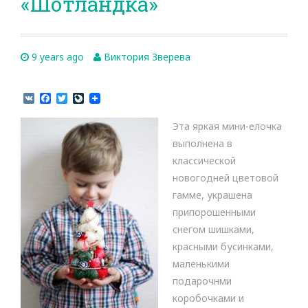
«Шотландка»
9 years ago
Виктория Зверева
V
F
T
L
K
a
w
i
c
i
v
Эта яркая мини-елочка
e
t
e
b
t
J
выполнена в
o
e
o
классической
o
r
u
k
r
новогодней цветовой
n
гамме, украшена
a
l
припорошенными
снегом шишками,
красными бусинками,
маленькими
подарочнми
коробочками и