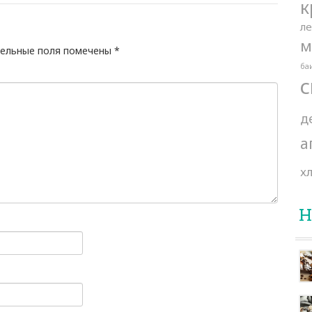
к
л
м
ельные поля помечены
*
ба
с
д
а
х
Н