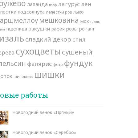
ружево
лагурус
лен
лаванда
лавр
епестки подсолнуха
лыко
лепестки роз
мешковина
аршмеллоу
мох
плоды
ракушки
пшеница
розы
ротанг
рафия
иля
изаль
сладкий декор
спил
сухоцветы
сушеный
ерева
фундук
пельсин
фалярис
фетр
шишки
лопок
шиповник
овые работы
Новогодний венок «Пряный»
Новогодний венок «Серебро»