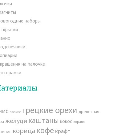
лочки
агниты
овогодние наборы
ткрытки
анно
одсвечники
опиарии
крашения на палочке
оторамки
атериалы
грецкие орехи
нис
древесная
арахис
каштаны
желуди
кокос
ра
коралл
кофе
корица
крафт
релис