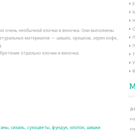
Е
М
Н
О
из очень необычной елочки и веночка. Они выполнены
П
атуральных материалов — шишек, орешков, зерен кофе,
.
П
ретение отдельно елочки и веночка.
Т
У
Ф
М
а
ко
таны
,
сизаль
,
сухоцветы
,
фундук
,
хлопок
,
шишки
ко