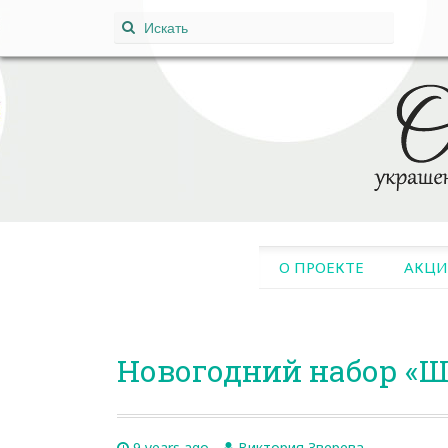
Поиск:
SKIP
О ПРОЕКТЕ
АКЦ
TO
CONTENT
Новогодний набор «Ш
9 years ago
Виктория Зверева