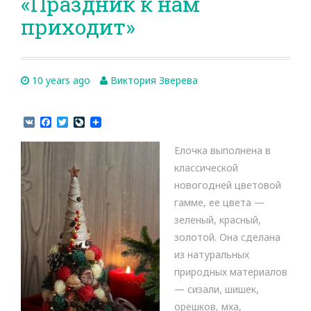
«Праздник к нам
приходит»
10 years ago
Виктория Зверева
V
F
T
L
K
a
w
i
c
i
v
Елочка выполнена в
e
t
e
b
t
J
классической
o
e
o
новогодней цветовой
o
r
u
k
r
гамме, ее цвета —
n
зеленый, красный,
a
l
золотой. Она сделана
из натуральных
природных материалов
— сизали, шишек,
орешков, мха,