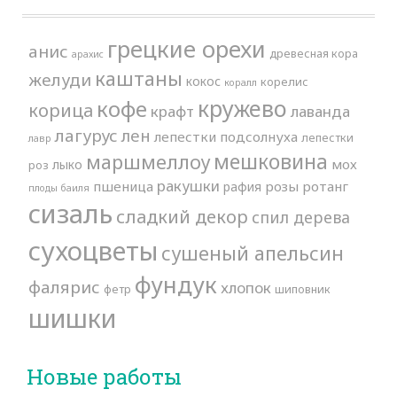
грецкие орехи
анис
древесная кора
арахис
каштаны
желуди
кокос
корелис
коралл
кружево
кофе
корица
крафт
лаванда
лагурус
лен
лепестки подсолнуха
лепестки
лавр
мешковина
маршмеллоу
мох
лыко
роз
ракушки
пшеница
розы
ротанг
рафия
плоды баиля
сизаль
сладкий декор
спил дерева
сухоцветы
сушеный апельсин
фундук
фалярис
хлопок
фетр
шиповник
шишки
Новые работы