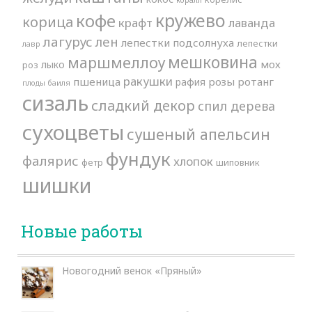
кружево
кофе
корица
крафт
лаванда
лагурус
лен
лепестки подсолнуха
лепестки
лавр
мешковина
маршмеллоу
мох
лыко
роз
ракушки
пшеница
розы
ротанг
рафия
плоды баиля
сизаль
сладкий декор
спил дерева
сухоцветы
сушеный апельсин
фундук
фалярис
хлопок
фетр
шиповник
шишки
Новые работы
Новогодний венок «Пряный»