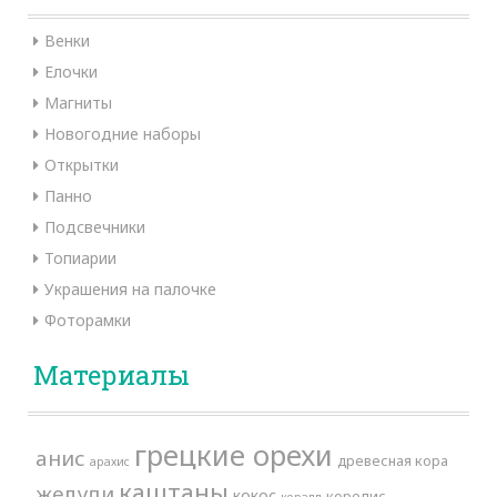
Венки
Елочки
Магниты
Новогодние наборы
Открытки
Панно
Подсвечники
Топиарии
Украшения на палочке
Фоторамки
Материалы
грецкие орехи
анис
древесная кора
арахис
каштаны
желуди
кокос
корелис
коралл