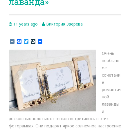
лаванда»
11 years ago
Виктория Зверева
V
F
T
L
K
a
w
i
c
i
v
Очень
e
t
e
b
t
J
необычн
o
e
o
ое
o
r
u
k
r
сочетани
n
е
a
l
романтич
ной
лаванды
и
роскошных золотых оттенков встретилось в этих
фоторамках. Они подарят яркое солнечное настроение